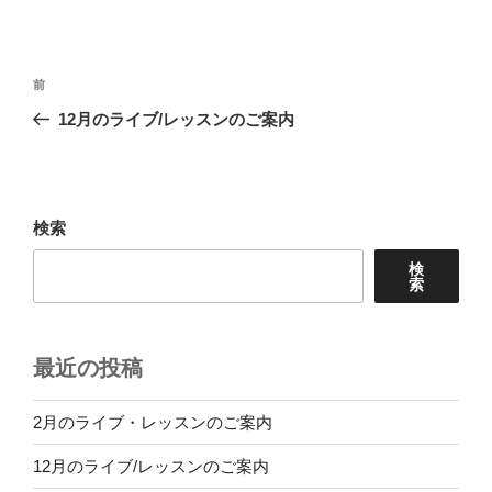
投
前
前
稿
の
12月のライブ/レッスンのご案内
ナ
投
ビ
稿
ゲ
ー
検索
シ
検
ョ
索
ン
最近の投稿
2月のライブ・レッスンのご案内
12月のライブ/レッスンのご案内