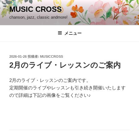
コ
MUSIC CROSS
ン
chanson, jazz, classic andmore!
テ
ン
ツ
メニュー
へ
ス
キ
投
2026-01-26
投稿者:
MUSICCROSS
稿
ッ
2月のライブ・レッスンのご案内
日:
プ
2月のライブ・レッスンのご案内です。
定期開催のライブやレッスンも引き続き開催いたします
ので詳細は下記の画像をご覧ください♪