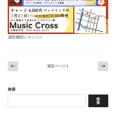
源氏物語シャンソン
投
前
次
固定ページ
2
の
の
稿
ペ
ペ
の
ー
ー
ペ
ジ
ジ
検索
ー
検
ジ
索
送
り