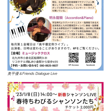
奥平優＆Friends Dialogue Live