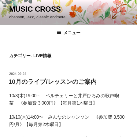
コ
MUSIC CROSS
ン
chanson, jazz, classic andmore!
テ
ン
ツ
メニュー
へ
ス
キ
カテゴリー:
LIVE情報
ッ
プ
投
2024-09-24
稿
10月のライブ/レッスンのご案内
日:
10/3(木)19:00～ ベルチェリーと井戸ひろみの歌声喫
茶 《参加費 3,000円》【毎月第1木曜日】
10/10(木)14:00〜 みんなのシャンソン 《参加費 3,500
円/月》【毎月第2木曜日】