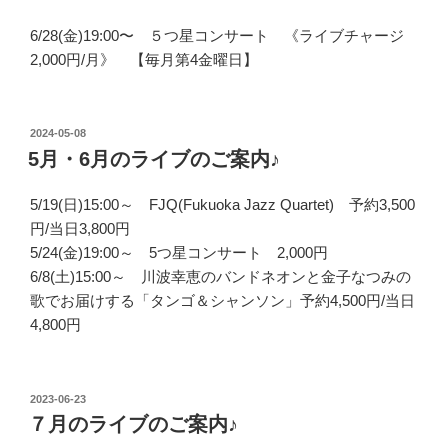
6/28(金)19:00〜 ５つ星コンサート 《ライブチャージ
2,000円/月》 【毎月第4金曜日】
投
2024-05-08
稿
5月・6月のライブのご案内♪
日:
5/19(日)15:00～ FJQ(Fukuoka Jazz Quartet) 予約3,500
円/当日3,800円
5/24(金)19:00～ 5つ星コンサート 2,000円
6/8(土)15:00～ 川波幸恵のバンドネオンと金子なつみの
歌でお届けする「タンゴ＆シャンソン」予約4,500円/当日
4,800円
投
2023-06-23
稿
７月のライブのご案内♪
日: