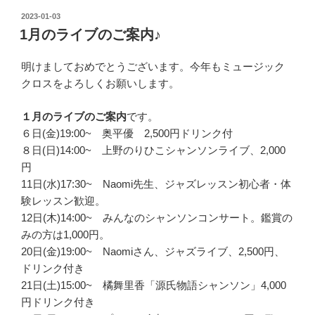
投
2023-01-03
稿
1月のライブのご案内♪
日:
明けましておめでとうございます。今年もミュージック
クロスをよろしくお願いします。
１月のライブのご案内
です。
６日(金)19:00~ 奥平優 2,500円ドリンク付
８日(日)14:00~ 上野のりひこシャンソンライブ、2,000
円
11日(水)17:30~ Naomi先生、ジャズレッスン初心者・体
験レッスン歓迎。
12日(木)14:00~ みんなのシャンソンコンサート。鑑賞の
みの方は1,000円。
20日(金)19:00~ Naomiさん、ジャズライブ、2,500円、
ドリンク付き
21日(土)15:00~ 橘舞里香「源氏物語シャンソン」4,000
円ドリンク付き